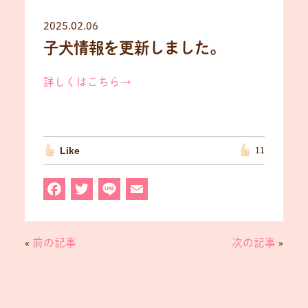
2025.02.06
子犬情報を更新しました。
詳しくはこちら→
Like
11
F
T
L
E
a
w
in
m
c
it
e
ai
«
前の記事
次の記事
»
e
t
l
b
e
o
r