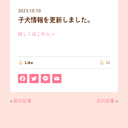
2023.10.10
子犬情報を更新しました。
詳しくはこちら→
Like
11
F
T
L
E
a
w
in
m
c
it
e
ai
«
前の記事
次の記事
»
e
t
l
b
e
o
r