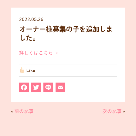
2022.05.26
オーナー様募集の子を追加しま
した。
詳しくはこちら→
Like
F
T
L
E
a
w
in
m
c
it
e
ai
«
前の記事
次の記事
»
e
t
l
b
e